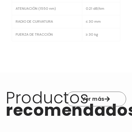
ATENUACIÓN (1550 nm)
0.21 dB/km
RADIO DE CURVATURA
≤ 30 mm
FUERZA DE TRACCIÓN
≥ 30 kg
Productos
Ver más
recomendado