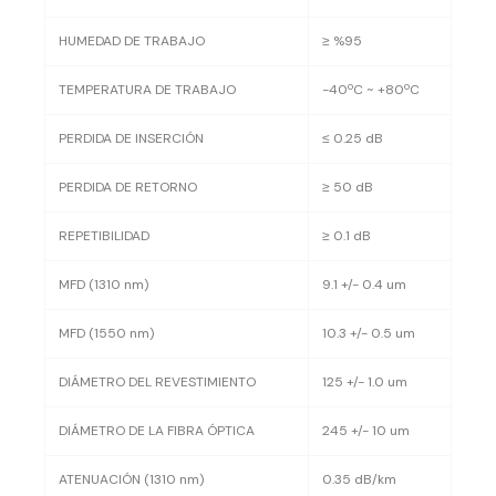
HUMEDAD DE TRABAJO
≥ %95
TEMPERATURA DE TRABAJO
-40ºC ~ +80ºC
PERDIDA DE INSERCIÓN
≤ 0.25 dB
PERDIDA DE RETORNO
≥ 50 dB
REPETIBILIDAD
≥ 0.1 dB
MFD (1310 nm)
9.1 +/- 0.4 um
MFD (1550 nm)
10.3 +/- 0.5 um
DIÁMETRO DEL REVESTIMIENTO
125 +/- 1.0 um
DIÁMETRO DE LA FIBRA ÓPTICA
245 +/- 10 um
ATENUACIÓN (1310 nm)
0.35 dB/km