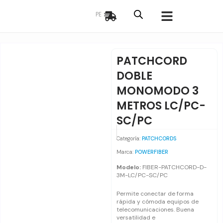
Ir
PE
al
contenido
PATCHCORD
DOBLE
MONOMODO 3
METROS LC/PC-
SC/PC
Categoría:
PATCHCORDS
Marca:
POWERFIBER
Modelo:
FIBER-PATCHCORD-D-
3M-LC/PC-SC/PC
Permite conectar de forma
rápida y cómoda equipos de
telecomunicaciones. Buena
versatilidad e