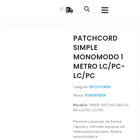
Ir
PE
al
contenido
PATCHCORD
SIMPLE
MONOMODO 1
METRO LC/PC-
LC/PC
Categoría:
PATCHCORDS
Marca:
POWERFIBER
Modelo:
FIBER-PATCHCORD-S-
1M-LC/PC-LC/PC
Permite conectar de forma
rápida y cómoda equipos de
telecomunicaciones. Buena
versatilidad e